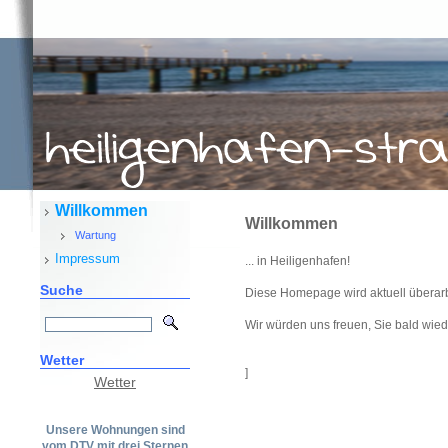
Willkommen
Willkommen
Wartung
Impressum
... in Heiligenhafen!
Suche
Diese Homepage wird aktuell überarb
Wir würden uns freuen, Sie bald wied
Wetter
]
Wetter
Unsere Wohnungen sind
vom DTV mit drei Sternen